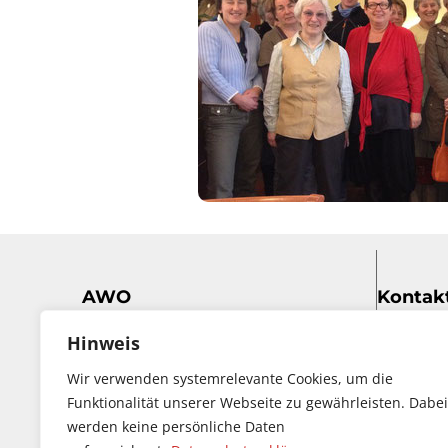
AWO
Kontak
Ortsverein Gilching e.V.
Hinweis
Telefon:
© 2024
+49 171 
Wir verwenden systemrelevante Cookies, um die
Der Inhalt dieser Webseite kann
Funktionalität unserer Webseite zu gewährleisten. Dabei
unter Umständen nicht mehr
werden keine persönliche Daten
E-Mail:
aw