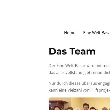
S
k
i
p
t
Home
Eine Welt-Bas
o
c
Das Team
o
n
t
Der Eine Welt-Basar wird mit mehr
e
das alles vollständig ehrenamtlic
n
Nur durch dieses überaus engagie
t
kann eine Vielzahl von Hilfsprojek