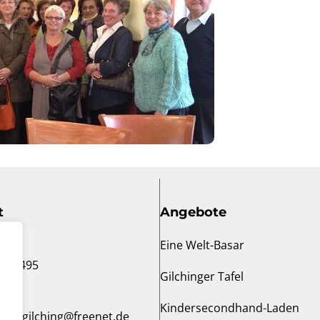
t
Angebote
Eine Welt-Basar
6153495
Gilchinger Tafel
Kindersecondhand-Laden
oovgilching@freenet.de