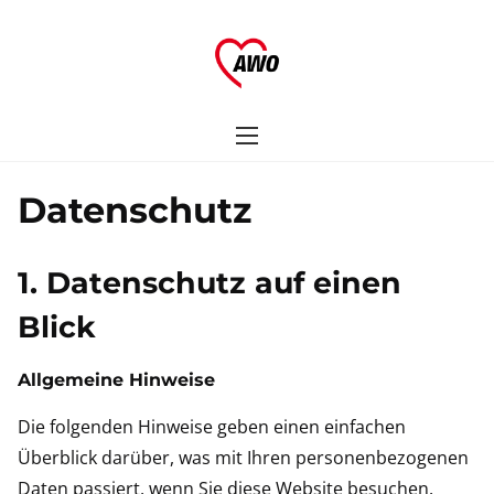
S
k
i
p
t
o
c
Datenschutz
o
n
1. Datenschutz auf einen
t
Blick
e
n
Allgemeine Hinweise
t
Die folgenden Hinweise geben einen einfachen
Überblick darüber, was mit Ihren personenbezogenen
Daten passiert, wenn Sie diese Website besuchen.